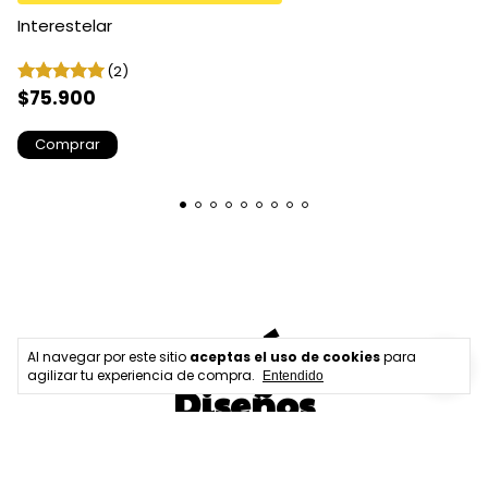
Interestelar
(2)
$75.900
Comprar
Nuestros Últimos
Al navegar por este sitio
aceptas el uso de cookies
para
agilizar tu experiencia de compra.
Entendido
Diseños